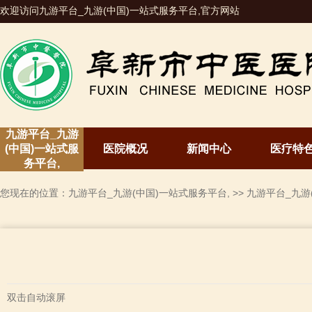
欢迎访问九游平台_九游(中国)一站式服务平台,官方网站
九游平台_九游
(中国)一站式服
医院概况
新闻中心
医疗特
务平台,
您现在的位置：九游平台_九游(中国)一站式服务平台, >> 九游平台_九游
双击自动滚屏