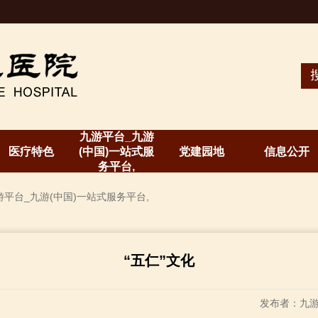
九游平台_九游
医疗特色
(中国)一站式服
党建园地
信息公开
务平台,
游平台_九游(中国)一站式服务平台,
“五仁”文化
发布者：九游平