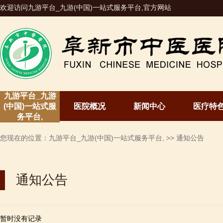
欢迎访问九游平台_九游(中国)一站式服务平台,官方网站
九游平台_九游
(中国)一站式服
医院概况
新闻中心
医疗特
务平台,
您现在的位置：九游平台_九游(中国)一站式服务平台, >> 通知公告
通知公告
暂时没有记录