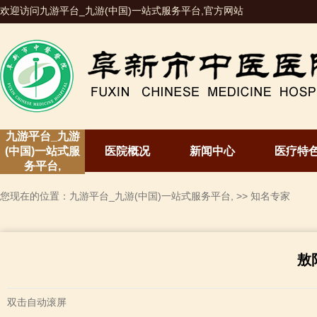
欢迎访问九游平台_九游(中国)一站式服务平台,官方网站
九游平台_九游
(中国)一站式服
医院概况
新闻中心
医疗特
务平台,
您现在的位置：九游平台_九游(中国)一站式服务平台, >> 知名专家
敖
双击自动滚屏